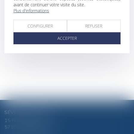
avant de continuer votre visite du site.
Plus d'informations
CONFIGURER
REFUSER
ACCEPTER
SÉVERINE CHANEL
15 Rue du Luxembourg
57100 THIONVILLE