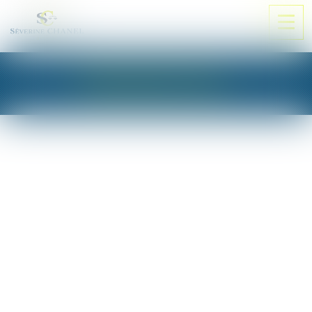
Ouvri
le
men
PRENDRE RDV