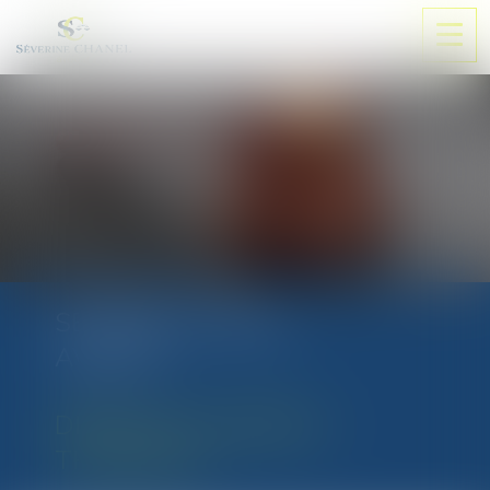
Ouvri
le
men
SÉVERINE CHANEL
AVOCAT
DROIT DE LA FAMILLE
THIONVILLE