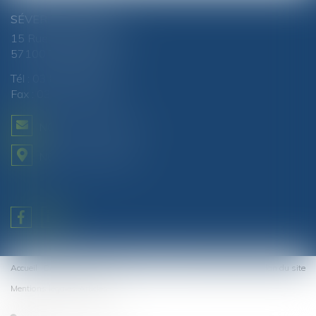
SÉVERINE CHANEL
15 Rue du Luxembourg
57100 THIONVILLE
Tél :
03 82 51 81 88
Fax : 03 82 51 87 80
NOUS CONTACTER
NOUS LOCALISER
Accueil
Domaines d'intervention
Actus
Contact
Honoraires
Plan du site
Mentions légales
Articles