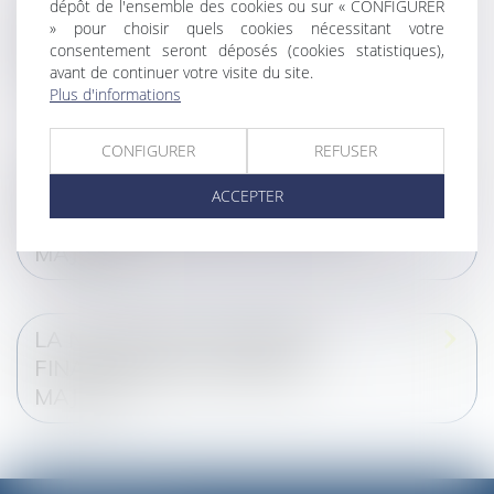
dépôt de l'ensemble des cookies ou sur « CONFIGURER
VERSEMENT DE LA PENSION
» pour choisir quels cookies nécessitant votre
ALIMENTAIRE À LA MAJORITÉ
consentement seront déposés (cookies statistiques),
avant de continuer votre visite du site.
DE MON ENFANT ?
Plus d'informations
CONFIGURER
REFUSER
COMMENT PUIS-JE ARRÊTER DE
PAYER LA PENSION
ACCEPTER
ALIMENTAIRE DE MON ENFANT
MAJEUR ?
LA NOTION D’AUTONOMIE
FINANCIÈRE DE L’ENFANT
MAJEUR :