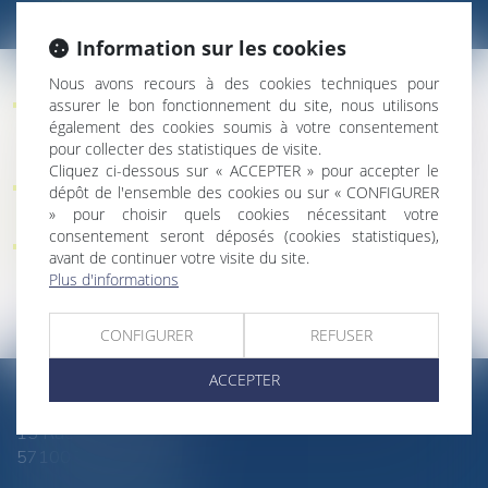
THIONVILLE
Information sur les cookies
Nous avons recours à des cookies techniques pour
Assistance aux expertises judiciaires, expertises
assurer le bon fonctionnement du site, nous utilisons
également des cookies soumis à votre consentement
amiables, référés expertise, expertise médicale,
pour collecter des statistiques de visite.
expertise en matière de construction
Cliquez ci-dessous sur « ACCEPTER » pour accepter le
La responsabilité délictuelle et civile, Conflit de
dépôt de l'ensemble des cookies ou sur « CONFIGURER
voisinage,
» pour choisir quels cookies nécessitant votre
consentement seront déposés (cookies statistiques),
Chiffrage dommages et intérêts victimes d’infractions
avant de continuer votre visite du site.
et victime de dommages.
Plus d'informations
CONFIGURER
REFUSER
ACCEPTER
SÉVERINE CHANEL
15 Rue du Luxembourg
57100 THIONVILLE