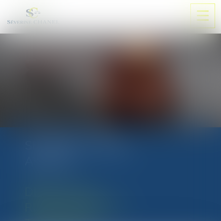
Ouvri
le
men
SÉVERINE CHANEL
AVOCAT
DROIT DE LA
RESPONSABILITÉ