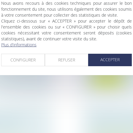
Nous avons recours à des cookies techniques pour assurer le bon
fonctionnement du site, nous utilisons également des cookies soumis
à votre consentement pour collecter des statistiques de visite.
Cliquez ci-dessous sur « ACCEPTER » pour accepter le dépôt de
 PREMIÈRE LOI
VIOLENCES FAI
l'ensemble des cookies ou sur « CONFIGURER » pour choisir quels
TRE LES
LOI EUROPÉEN
cookies nécessitant votre consentement seront déposés (cookies
statistiques), avant de continuer votre visite du site.
PAR LES EURO
Plus d'informations
ur patrimoine
/
Droit de la famille,
Violences familiales
ACCEPTER
CONFIGURER
REFUSER
tive européenne
Après de longues n
lutter contre les...
Lire la suite
UTILS POUR
VIOLENCES CONJ
ÈS DES
QUELLES SOLUT
Droit de la famille,