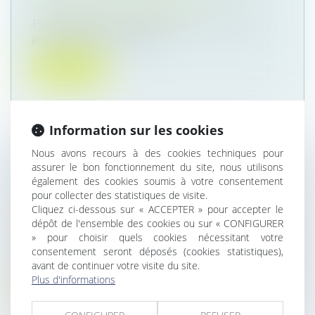
patrimoine
/
Violences familiales
Par l'adoption en première lecture, mardi, de la
proposition de loi "visant à...
Lire la suite
Information sur les cookies
Nous avons recours à des cookies techniques pour
ORDONNANCE PROVISOIRE DE
assurer le bon fonctionnement du site, nous utilisons
PROTECTION IMMÉDIATE : LE DÉCRET
également des cookies soumis à votre consentement
EST PARU
pour collecter des statistiques de visite.
Cliquez ci-dessous sur « ACCEPTER » pour accepter le
Droit de la famille, des personnes et de leur
dépôt de l'ensemble des cookies ou sur « CONFIGURER
patrimoine
/
Violences familiales
» pour choisir quels cookies nécessitant votre
Le décret n° 2025-47 du 15 janvier 2025 relatif à
consentement seront déposés (cookies statistiques),
l’ordonnance de protection...
avant de continuer votre visite du site.
Plus d'informations
Lire la suite