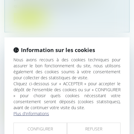
question prioritaire de constitu...
Lire la suite
Information sur les cookies
STRICTE INTERPRÉTATION DE LA LEVÉE
Nous avons recours à des cookies techniques pour
JUDICIAIRE DU SECRET PROFESSIONNEL
assurer le bon fonctionnement du site, nous utilisons
également des cookies soumis à votre consentement
DU NOTAIRE LIÉ AUX ACTES REÇUS
pour collecter des statistiques de visite.
Droit de la famille, des personnes et de leur
Cliquez ci-dessous sur « ACCEPTER » pour accepter le
patrimoine
/
Patrimoine et succession
dépôt de l'ensemble des cookies ou sur « CONFIGURER
Si la loi prévoit une procédure de levée judiciaire
» pour choisir quels cookies nécessitant votre
du secret professionnel p...
consentement seront déposés (cookies statistiques),
avant de continuer votre visite du site.
Lire la suite
Plus d'informations
CONFIGURER
REFUSER