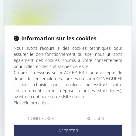
Une jeune fille de quinze ans avait dit, en 1998,
avoir été victime de viol....
Lire la suite
Information sur les cookies
Nous avons recours à des cookies techniques pour
assurer le bon fonctionnement du site, nous utilisons
également des cookies soumis à votre consentement
PRÉCISIONS SUR LA PRATIQUE DE
pour collecter des statistiques de visite.
DÉLÉGATION D’AUTORITÉ PARENTALE
Cliquez ci-dessous sur « ACCEPTER » pour accepter le
EN VUE D’ADOPTION
dépôt de l'ensemble des cookies ou sur « CONFIGURER
» pour choisir quels cookies nécessitant votre
Droit de la famille, des personnes et de leur
consentement seront déposés (cookies statistiques),
patrimoine
/
Filiation
avant de continuer votre visite du site.
Une délégation d’autorité parentale permettant la
Plus d'informations
prise en charge de l’enfant...
Lire la suite
CONFIGURER
REFUSER
ACCEPTER