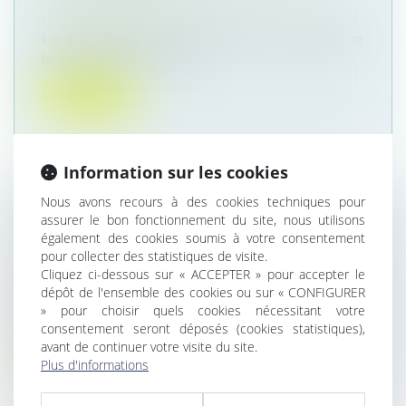
patrimoine
/
Filiation
La reconnaissance est l’acte libre et volontaire par
lequel un homme ou une f...
Lire la suite
Information sur les cookies
Nous avons recours à des cookies techniques pour
CONSENTEMENT À L’ADOPTION ET
assurer le bon fonctionnement du site, nous utilisons
DÉLAI DE RÉTRACTATION
également des cookies soumis à votre consentement
pour collecter des statistiques de visite.
Droit de la famille, des personnes et de leur
Cliquez ci-dessous sur « ACCEPTER » pour accepter le
patrimoine
/
Filiation
dépôt de l'ensemble des cookies ou sur « CONFIGURER
Une femme donne naissance à un enfant en
» pour choisir quels cookies nécessitant votre
janvier 2016. Son épouse sollicite u...
consentement seront déposés (cookies statistiques),
avant de continuer votre visite du site.
Lire la suite
Plus d'informations