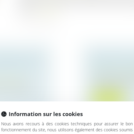
sur la mesure. À défaut, le mineur est remis sur de
confié...
Lire la suite
ONJOINTS : UNE
BIEN GREVÉ D’
UR, RAPIDITÉ
DÉROULE L’ATT
Droit de la famille,
L’attribution préfér
ur patrimoine
prévue par les art...
nances publiques
Lire la suite
Information sur les cookies
Nous avons recours à des cookies techniques pour assurer le bon
fonctionnement du site, nous utilisons également des cookies soumis