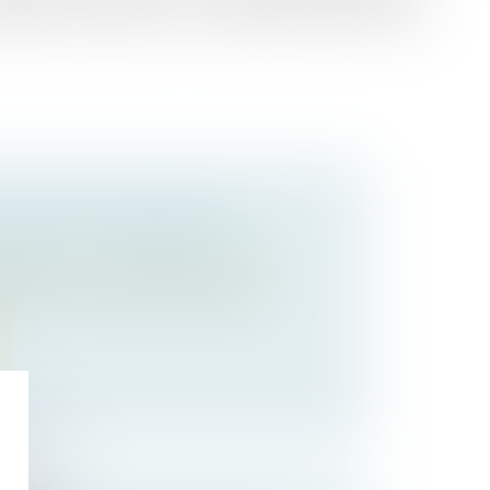
mande aux personnes ou à l’organisme auquel il était
USUFRUIT : COMMENT SE
RIBUTION PRÉFÉRENTIELLE ?
 des personnes et de leur patrimoine
entielle d’une entreprise agricole est