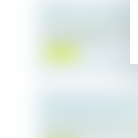
MARIAGE SOUS COMMUNAUTÉ : C
POSSIBLE D’UN BIEN COMMUN E
Droit de la famille, des personnes et de le
Dans le cadre d’un mariage soumis au rég
communauté légale, les bien...
Lire la suite
SUCCESSION ET QUASI-USUFRUIT 
L’ADMINISTRATION PEUT-ELLE RE
DETTE DÉCLARÉE AU PASSIF ?
Droit de la famille, des personnes et de le
L'administration fiscale peut écarter une d
passif d’une succ...