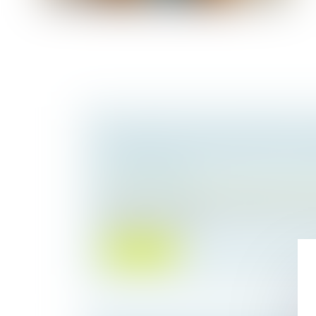
SOLIDARITÉ FISCALE ENTRE EX-C
RÉFORME APPLIQUÉE AVEC RIGUE
ET HUMANITÉ
Droit de la famille, des personnes et de le
Depuis un an, la direction générale des Fi
(DGFiP) s'est mobi...
Lire la suite