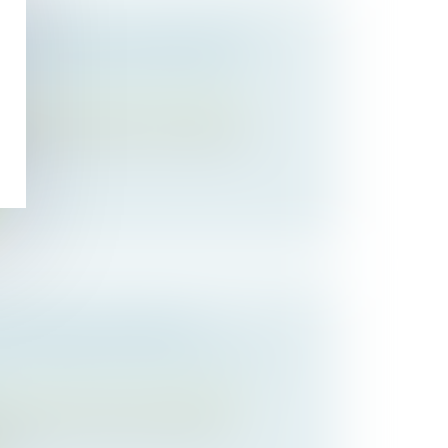
TE EN ESPACE DE RENCONTRE :
POUR LE JUGE DE FIXER UNE
 des personnes et de leur patrimoine
visite est exercé dans un espace de
...
ACEMENT PROVISOIRE :
 LE DÉCOMPTE DES DÉLAIS DE
 des personnes et de leur patrimoine
e mesure d’urgence de placement
e d...