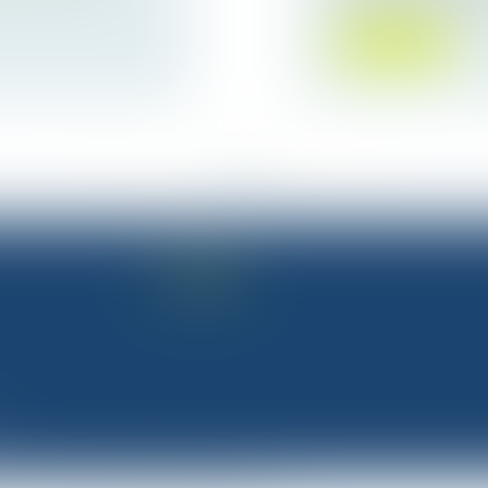
Lire la suite
<<
<
1
2
3
4
5
>
>>