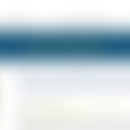
SÉVERINE CHANEL
DOMAINES D'INTERVENTION
LES ACTUALITÉS
Mesure de placement provisoi
décompte des délais de proc
Publié le :
11/03/2025
Droit de la famille, des personnes et de leur patrimoine
Source :
www.lemag-juridique.com
Dans le cadre d’une mesure d’urgence de placement prov
juge des enfants doit, dans un délai de quinze jours à 