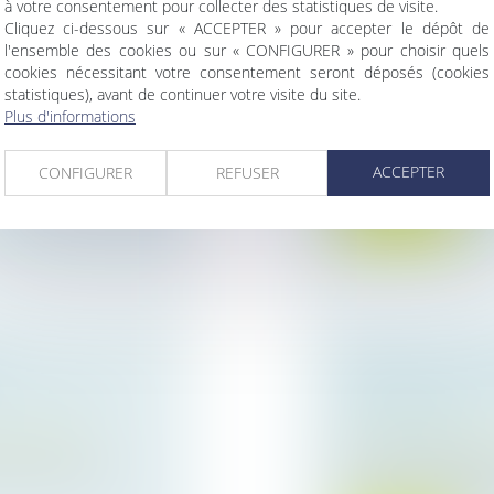
à votre consentement pour collecter des statistiques de visite.
Cliquez ci-dessous sur « ACCEPTER » pour accepter le dépôt de
ONFISCATION
DROIT DE VISI
l'ensemble des cookies ou sur « CONFIGURER » pour choisir quels
N VALEUR
L’OBLIGATION 
cookies nécessitant votre consentement seront déposés (cookies
statistiques), avant de continuer votre visite du site.
ur patrimoine
DURÉE
Plus d'informations
ime de la
Droit de la famille,
Lorsqu'un droit de 
ACCEPTER
rencontre, le juge doi
CONFIGURER
REFUSER
Lire la suite
:
MESURE DE PL
CTIFIER UNE
PRÉCISION SUR
PROCÉDURE !
ur patrimoine
Droit de la famille,
ette inscrite au
Dans le cadre d’un
provisoire à l’initiativ