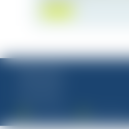
Lire la suite
SÉVERINE CHANEL
15 Rue du Luxembourg
57100 THIONVILLE
Tél :
03 82 51 81 88
Fax : 03 82 51 87 80
NOUS CONTACTER
NOUS LOCALISER