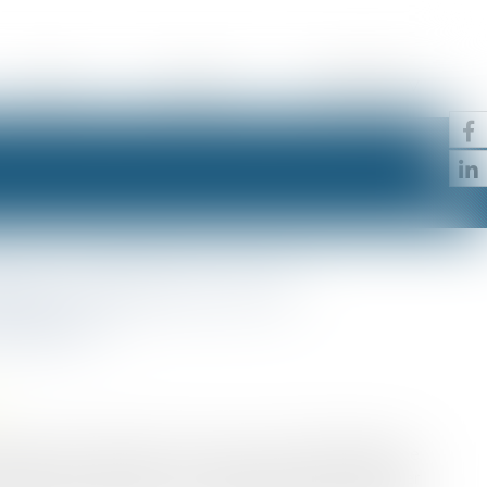
ACTUS
CONTACT
PRENDRE RDV
re : précision sur le
édure !
isoire à l’initiative du Procureur de la République, le
compter de sa saisine, convoquer les parties et statuer