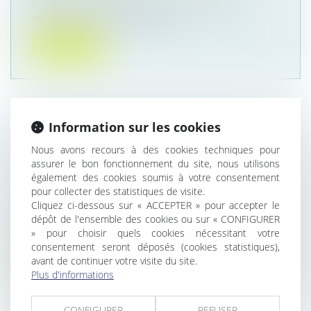
L’attribution préférentielle d’une entreprise
agricole est prévue par les art...
Lire la suite
Information sur les cookies
MARIAGE SOUS COMMUNAUTÉ :
Nous avons recours à des cookies techniques pour
CONFISCATION POSSIBLE D’UN BIEN
assurer le bon fonctionnement du site, nous utilisons
COMMUN EN VALEUR
également des cookies soumis à votre consentement
Droit de la famille, des personnes et de leur
pour collecter des statistiques de visite.
patrimoine
Cliquez ci-dessous sur « ACCEPTER » pour accepter le
Dans le cadre d’un mariage soumis au régime de
dépôt de l'ensemble des cookies ou sur « CONFIGURER
» pour choisir quels cookies nécessitant votre
la communauté légale, les bien...
consentement seront déposés (cookies statistiques),
avant de continuer votre visite du site.
Lire la suite
Plus d'informations
CONFIGURER
REFUSER