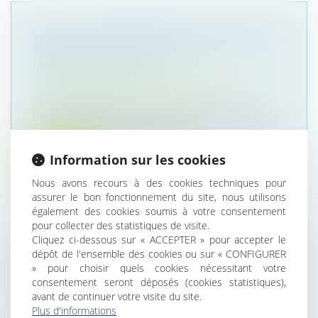
CEDH : LA QUESTION DE LA GARDE DES
ENFANTS ISSUS D'UNIONS
INTERNATIONALES
Droit de la famille, des personnes et de leur
patrimoine
/
Divorce et séparation
La requérante est une ressortissante française
qui se maria en France avec un...
Information sur les cookies
Lire la suite
Nous avons recours à des cookies techniques pour
assurer le bon fonctionnement du site, nous utilisons
également des cookies soumis à votre consentement
pour collecter des statistiques de visite.
Cliquez ci-dessous sur « ACCEPTER » pour accepter le
NON-PAIEMENT DE LA PENSION
dépôt de l'ensemble des cookies ou sur « CONFIGURER
» pour choisir quels cookies nécessitant votre
ALIMENTAIRE ET DÉLIT D’ABANDON DE
consentement seront déposés (cookies statistiques),
FAMILLE
avant de continuer votre visite du site.
Droit de la famille, des personnes et de leur
Plus d'informations