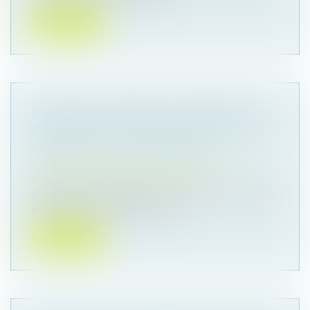
Lire la suite
DIVORCE ET SÉPARATION DE BIENS : LA
CRÉANCE EST-ELLE À L’ENCONTRE DE
L’ÉPOUX OU DE L’INDIVISION ?
Droit de la famille, des personnes et de leur
patrimoine
/
Divorce et séparation
L’obligation de contribuer aux charges du mariage
impose à chaque époux de pa...
Lire la suite