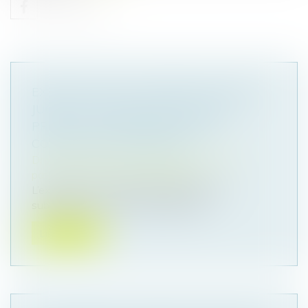
EXEQUATUR ET AUTORITÉ DE CHOSE
JUGÉE : LA DISSIMULATION D’UNE
PRESTATION COMPENSATOIRE
CONSTITUE UNE FRAUDE
Droit de la famille, des personnes et de leur
patrimoine
/
Divorce et séparation
L’exequatur d’une décision étrangère est
subordonné, en droit international p...
Lire la suite