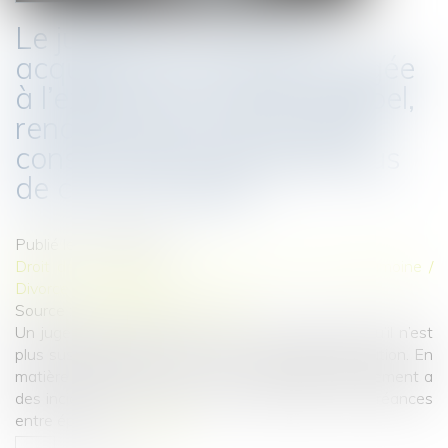
Le jugement de divorce
acquiert force de chose jugée
à l’expiration du délai d’appel,
rendant prescrite la saisie
conservatoire pratiquée plus
de cinq ans après
Publié le :
27/01/2025
Droit de la famille, des personnes et de leur patrimoine
/
Divorce et séparation
Source :
www.lemag-juridique.com
Un jugement acquiert force de chose jugée lorsqu’il n’est
plus susceptible d’aucun recours suspensif d’exécution. En
matière de divorce, la force de chose jugée du jugement a
des incidences directes sur les actions liées aux créances
entre époux...
Lire la suite