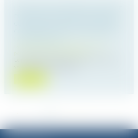
L'ÉPOUX AYANT ALIMENTÉ UN COMPTE
PERSONNEL D'ÉPARGNE DE RETRAITE
COMPLÉMENTAIRE AVEC DES DENIERS
COMMUNS DOIT DES RÉCOMPENSES À
LA COMMUNAUTÉ
Droit de la famille, des personnes et de leur
patrimoine
/
Divorce et séparation
Le partage des biens dans le cadre d'un divorce
soulève des enjeux juridiques...
Lire la suite
<<
<
1
2
3
4
5
6
7
...
>
>>