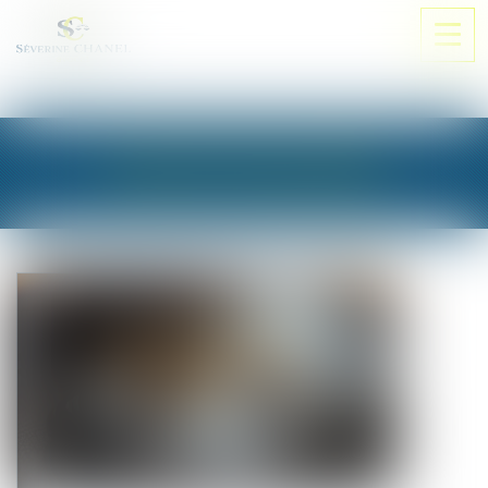
Ouvri
le
men
LES ACTUALITÉS