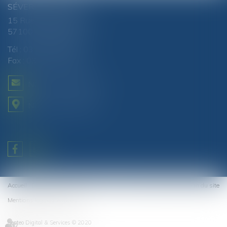
SÉVERINE CHANEL
15 Rue du Luxembourg
57100 THIONVILLE
Tél :
03 82 51 81 88
Fax : 03 82 51 87 80
NOUS CONTACTER
NOUS LOCALISER
Accueil
Domaines d'intervention
Actus
Contact
Honoraires
Plan du site
Mentions légales
Articles
Septeo Digital & Services © 2020