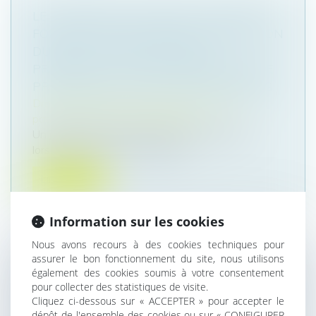
LE JUGEMENT DE DIVORCE ACQUIERT
FORCE DE CHOSE JUGÉE À L’EXPIRATION
DU DÉLAI D’APPEL, RENDANT
PRESCRITE LA SAISIE CONSERVATOIRE
PRATIQUÉE PLUS DE CINQ ANS APRÈS
Droit de la famille, des personnes et de leur
patrimoine
/
Divorce et séparation
Un jugement acquiert force de chose jugée
lorsqu’il n’est plus susceptible d’...
Lire la suite
Information sur les cookies
Nous avons recours à des cookies techniques pour
assurer le bon fonctionnement du site, nous utilisons
ÉVOLUTION DES FACULTÉS
également des cookies soumis à votre consentement
pour collecter des statistiques de visite.
CONTRIBUTIVES DES PARENTS POUR LE
Cliquez ci-dessous sur « ACCEPTER » pour accepter le
PAIEMENT DE LA PENSION
dépôt de l'ensemble des cookies ou sur « CONFIGURER