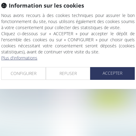
Information sur les cookies
Nous avons recours à des cookies techniques pour assurer le bon
fonctionnement du site, nous utilisons également des cookies soumis
à votre consentement pour collecter des statistiques de visite.
Cliquez ci-dessous sur « ACCEPTER » pour accepter le dépôt de
ITION, CALCUL
INTERDICTION 
l'ensemble des cookies ou sur « CONFIGURER » pour choisir quels
VERSÉE SOUS 
cookies nécessitant votre consentement seront déposés (cookies
ur patrimoine
/
POUR COMPENS
statistiques), avant de continuer votre visite du site.
DISSOLUTION D
Plus d'informations
scite souvent des
Droit de la famille,
Divorce et séparat
ACCEPTER
CONFIGURER
REFUSER
Un jugement de div
mensuel, d'une part.
Lire la suite