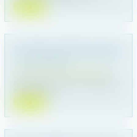
Lire la suite
RECHERCHE DE PATERNITÉ : POURQUOI
LA LOI FRANÇAISE PEUT PRIMER SUR
LA LOI ÉTRANGÈRE ?
Droit de la famille, des personnes et de leur
patrimoine
/
Couples et régime matrimoniaux
Selon l’article 311-14 du Code civil, la filiation est
en principe régie par...
Lire la suite