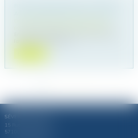
RECEL DE COMMUNAUTÉ : ATTENTION
AUX CESSIONS D’ACTIONS À VIL PRIX
Droit de la famille, des personnes et de leur
patrimoine
/
Couples et régime matrimoniaux
En matière de liquidation du régime matrimonial,
l’article 1477 du Code civil...
Lire la suite
<<
<
1
2
3
4
5
6
7
...
>
>>
SÉVERINE CHANEL
15 Rue du Luxembourg
57100 THIONVILLE