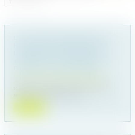
LE COLLATÉRAL ENGAGÉ DANS UN
PACS NE PEUT PAS BÉNÉFICIER DE
L’EXONÉRATION PRÉVUE PAR L’ART.
796-0-TER DU CGI : FONDEMENT ET
PORTÉE DE LA JURISPRUDENCE
Droit de la famille, des personnes et de leur
patrimoine
/
Couples et régime matrimoniaux
Quelques mois après avoir rendu une décision
relative à ce même régime d’exon...
Lire la suite