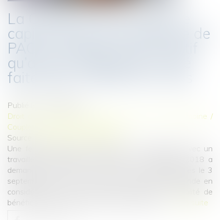
La CPAM ne peut refuser le
capital décès au partenaire de
PACS à charge au seul motif
qu’aucune demande n’a été
faite dans le délai d’un mois
Publié le :
26/05/2026
Droit de la famille, des personnes et de leur patrimoine
/
Couples et régime matrimoniaux
Source :
www.lemag-juridique.com
Une femme liée par un pacte civil de solidarité avec un
travailleur indépendant décédé le 8 septembre 2018 a
demandé à la CPAM le versement du capital décès le 3
septembre 2020. La caisse a refusé cette demande en
considérant qu’elle n’avait pas revendiqué sa qualité de
bénéficiaire prioritaire dans le délai d’un mois...
Lire la suite