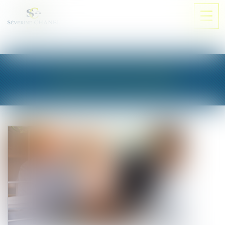
Ouvri
le
men
LES ACTUALITÉS