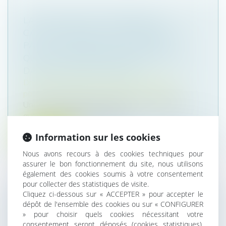
LA CPAM NE PEUT REFUSER LE
CAPITAL DÉCÈS AU PARTENAIRE DE
PACS À CHARGE AU SEUL MOTIF
QU’AUCUNE DEMANDE N’A ÉTÉ FAITE
DANS LE DÉLAI D’UN MOIS
Droit de la famille, des personnes et de leur
patrimoine
/
Couples et régime matrimoniaux
Une femme liée par un pacte civil de solidarité
avec un travailleur indépenda...
Information sur les cookies
Lire la suite
Nous avons recours à des cookies techniques pour
assurer le bon fonctionnement du site, nous utilisons
également des cookies soumis à votre consentement
pour collecter des statistiques de visite.
Cliquez ci-dessous sur « ACCEPTER » pour accepter le
RÈGLEMENT D’UN EMPRUNT SUR BIEN
dépôt de l'ensemble des cookies ou sur « CONFIGURER
» pour choisir quels cookies nécessitant votre
PROPRE : LA COMMUNAUTÉ N’A DROIT
consentement seront déposés (cookies statistiques),