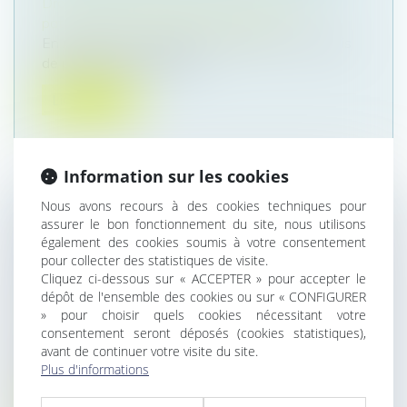
Droit de la famille, des personnes et de leur
patrimoine
/
Patrimoine et succession
En matière successorale, les héritiers sont saisis
de plein droit du patrimoi...
Lire la suite
Information sur les cookies
Nous avons recours à des cookies techniques pour
BIENS COMMUNS ET DETTES
assurer le bon fonctionnement du site, nous utilisons
PERSONNELLES : PAS DE
également des cookies soumis à votre consentement
pour collecter des statistiques de visite.
CONDAMNATION DU CONJOINT NON
Cliquez ci-dessous sur « ACCEPTER » pour accepter le
DÉBITEUR
dépôt de l'ensemble des cookies ou sur « CONFIGURER
Droit de la famille, des personnes et de leur
» pour choisir quels cookies nécessitant votre
patrimoine
/
Couples et régime matrimoniaux
consentement seront déposés (cookies statistiques),
En régime de communauté légale, le paiement
avant de continuer votre visite du site.
des dettes personnelles contracté...
Plus d'informations
Lire la suite