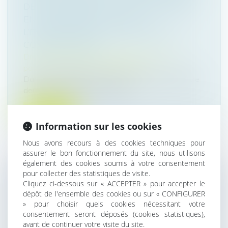
DE SECOURS NE DOIT PAS ÊTRE PRIS
EN CONSIDÉRATION DANS
L’ÉVALUATION DE LA PRESTATION
COMPENSATOIRE
Droit de la famille, des personnes et de leur
patrimoine
/
Divorce et séparation
Dans cette affaire un divorce est prononcé entre
deux époux, l’épouse invoqua...
Lire la suite
Information sur les cookies
Nous avons recours à des cookies techniques pour
assurer le bon fonctionnement du site, nous utilisons
également des cookies soumis à votre consentement
pour collecter des statistiques de visite.
À NANTERRE, ON EXPÉRIMENTE LA
Cliquez ci-dessous sur « ACCEPTER » pour accepter le
DÉSIGNATION D’OFFICE D’AVOCAT POUR
dépôt de l'ensemble des cookies ou sur « CONFIGURER
CHAQUE MINEUR SUIVI EN ASSISTANCE
» pour choisir quels cookies nécessitant votre
consentement seront déposés (cookies statistiques),
ÉDUCATIVE
avant de continuer votre visite du site.