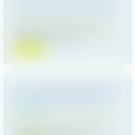
TRANSMISSION D’UNE ENTREPRISE
FAMILIALE : QUELLES SONT LES ENJEUX
?
Droit des sociétés
/
Transmission d’entreprise
Les entreprises familiales rencontrent des
difficultés lors de leur transmiss...
Lire la suite
LEGS : LA DEMANDE DE DÉLIVRANCE DU
LEGS, CONDITION INDISPENSABLE DE
RECONNAISSANCE DU DROIT DU
LÉGATAIRE
Droit de la famille, des personnes et de leur
patrimoine
/
Patrimoine et succession
La personne qui obtient un legs est réputée