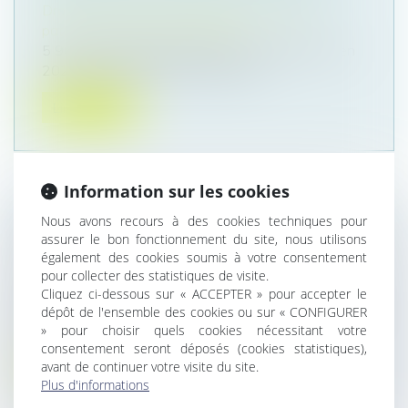
Droit de la famille, des personnes et de leur
patrimoine
/
Violences familiales
5 901 demandes d’ordonnance de protection en
2021 face à 208 000 victimes de...
Lire la suite
Information sur les cookies
Nous avons recours à des cookies techniques pour
LA DEMANDE EN DÉLIVRANCE D’UN
assurer le bon fonctionnement du site, nous utilisons
LEGS
également des cookies soumis à votre consentement
Droit de la famille, des personnes et de leur
pour collecter des statistiques de visite.
patrimoine
/
Patrimoine et succession
Cliquez ci-dessous sur « ACCEPTER » pour accepter le
Retour sur un concept assez abstrait mais source
dépôt de l'ensemble des cookies ou sur « CONFIGURER
» pour choisir quels cookies nécessitant votre
de conséquences pratiques :...
consentement seront déposés (cookies statistiques),
avant de continuer votre visite du site.
Lire la suite
Plus d'informations