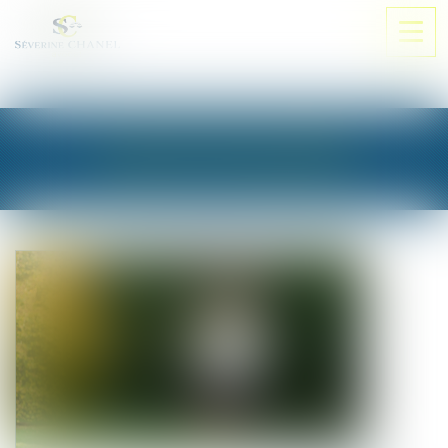
Ouvri
le
men
LES ACTUALITÉS