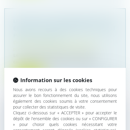
LES EFFETS DU CONSENTEMENT D’UN
ÉPOUX AU CAUTIONNEMENT SOUSCRIT
PAR SON CONJOINT
Droit de la famille, des personnes et de leur
patrimoine
/
Patrimoine et succession
Le consentement donné par un époux au
cautionnement souscrit par son conjoint...
Lire la suite
Information sur les cookies
Nous avons recours à des cookies techniques pour
assurer le bon fonctionnement du site, nous utilisons
également des cookies soumis à votre consentement
pour collecter des statistiques de visite.
PROCRÉATION MÉDICALEMENT
Cliquez ci-dessous sur « ACCEPTER » pour accepter le
ASSISTÉE -DROIT D'ACCÈS AUX
dépôt de l'ensemble des cookies ou sur « CONFIGURER
» pour choisir quels cookies nécessitant votre
ORIGINES DES ENFANTS NÉS D'UNE