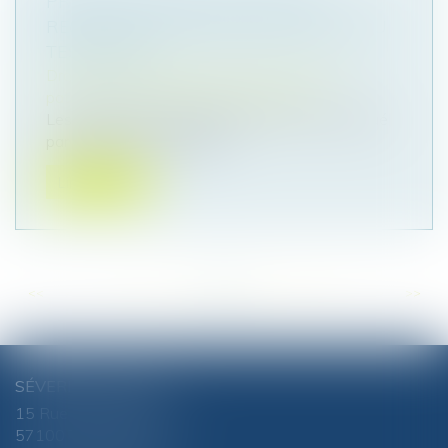
PRESCRIPTION DE L’ACTION EN
RESTITUTION APRÈS ANNULATION DU
TESTAMENT
Droit de la famille, des personnes et de leur
patrimoine
/
Patrimoine et succession
Les ayants droit d’un légataire universel, institué
par testament olographe,...
Lire la suite
<<
<
...
60
61
62
63
64
65
66
...
>
>>
SÉVERINE CHANEL
15 Rue du Luxembourg
57100 THIONVILLE