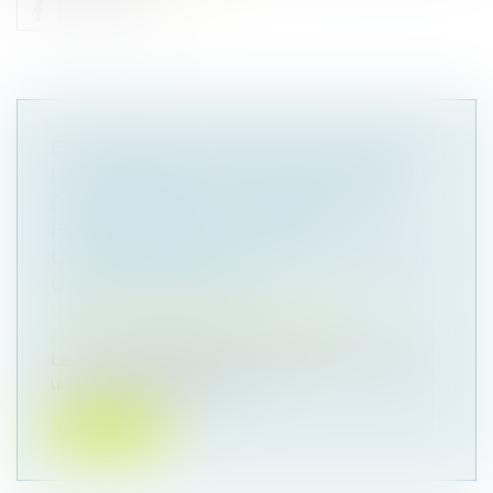
EN PRÉSENCE D’AVANCES DÉPASSANT
LA VALEUR DE RACHAT DU CONTRAT
D’ASSURANCE-VIE, L’ASSUREUR NE
PEUT MODIFIER LE CONTRAT
UNILATÉRALEMENT POUR S’OCTROYER
UN DROIT DE RACHAT
Droit de la famille, des personnes et de leur
patrimoine
/
Patrimoine et succession
Le 17 avril 1996, par l'intermédiaire d'un courtier,
un homme avait souscrit...
Lire la suite