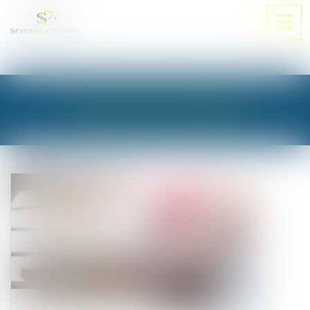
Ouvri
le
men
LES ACTUALITÉS