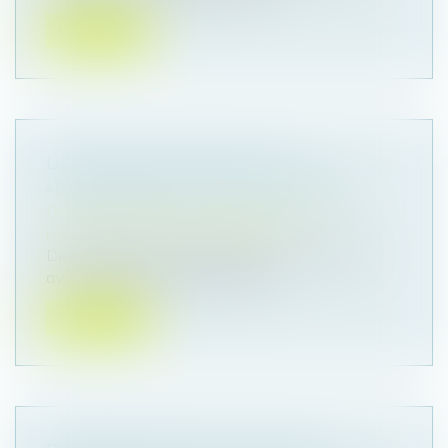
Lire la suite
UN DIVORCE FAVORISE UNE
«EXHÉRÉDATION» PAR TESTAMENT
Droit de la famille, des personnes et de leur
patrimoine
/
Divorce et séparation
Des précautions patrimoniales sont à prendre
avant d'envisager une possible s...
Lire la suite