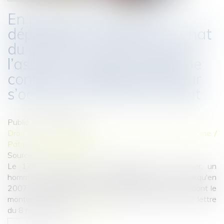
En présence d’avances
dépassant la valeur de rachat
du contrat d’assurance-vie,
l’assureur ne peut modifier le
contrat unilatéralement pour
s’octroyer un droit de rachat
Publié le :
14/09/2022
Droit de la famille, des personnes et de leur patrimoine
/
Patrimoine et succession
Source :
www.aurep.com
Le 17 avril 1996, par l'intermédiaire d'un courtier, un
homme avait souscrit un contrat d’assurance-vie. Jusqu'en
2007, il avait sollicité et obtenu plusieurs avances, dont le
montant dépassait celui de la valeur de rachat. Par lettre
du 8 mars 2011...
Lire la suite