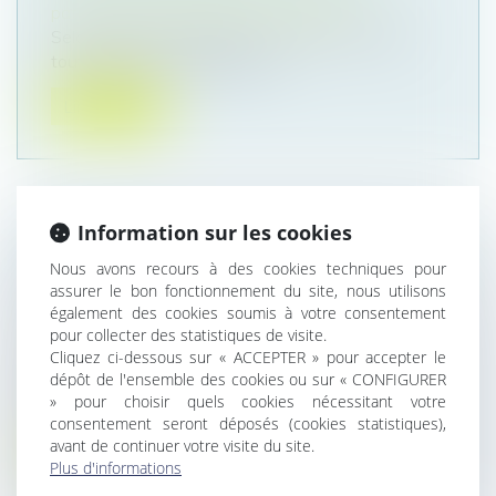
patrimoine
/
Patrimoine et succession
Selon l’article 3 de la loi du 15 novembre 1887,
toute personne capable peut...
Lire la suite
Information sur les cookies
ARTICLE 922 DU CODE CIVIL : LA
Nous avons recours à des cookies techniques pour
VALEUR DES BIENS DOIT ÊTRE FIXÉE AU
assurer le bon fonctionnement du site, nous utilisons
DÉCÈS
également des cookies soumis à votre consentement
Droit de la famille, des personnes et de leur
pour collecter des statistiques de visite.
Cliquez ci-dessous sur « ACCEPTER » pour accepter le
patrimoine
/
Patrimoine et succession
dépôt de l'ensemble des cookies ou sur « CONFIGURER
En matière successorale, l’ancien article 922 du
» pour choisir quels cookies nécessitant votre
Code civil fixe les règles d...
consentement seront déposés (cookies statistiques),
avant de continuer votre visite du site.
Lire la suite
Plus d'informations