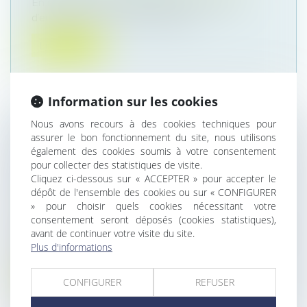
En mars 2025, le nombre total de créations
d’entreprises, tous types d’entrep...
Lire la suite
Information sur les cookies
Nous avons recours à des cookies techniques pour
DEVOIR DE CONSEIL DU NOTAIRE ET
assurer le bon fonctionnement du site, nous utilisons
également des cookies soumis à votre consentement
ASSURANCE-VIE : LE POINT SUR
pour collecter des statistiques de visite.
L'OBLIGATION D'INFORMATION EN CAS
Cliquez ci-dessous sur « ACCEPTER » pour accepter le
DE PARTAGE SUCCESSORAL
dépôt de l'ensemble des cookies ou sur « CONFIGURER
Droit de la famille, des personnes et de leur
» pour choisir quels cookies nécessitant votre
patrimoine
/
Patrimoine et succession
consentement seront déposés (cookies statistiques),
En matière successorale, le notaire est tenu à une
avant de continuer votre visite du site.
Plus d'informations
obligation de conseil enve...
Lire la suite
CONFIGURER
REFUSER