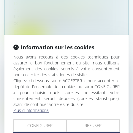
Droit de la famille, des personnes et de leur
patrimoine
/
Divorce et séparation
Le Conseil d'Etat illustre le cas dans lequel un
contribuable qui verse une p...
Lire la suite
Information sur les cookies
Nous avons recours à des cookies techniques pour
assurer le bon fonctionnement du site, nous utilisons
également des cookies soumis à votre consentement
RÈGLEMENT DE LA SUCCESSION
pour collecter des statistiques de visite.
Cliquez ci-dessous sur « ACCEPTER » pour accepter le
Droit de la famille, des personnes et de leur
dépôt de l'ensemble des cookies ou sur « CONFIGURER
patrimoine
/
Patrimoine et succession
» pour choisir quels cookies nécessitant votre
Le légataire à titre universel d’une succession
consentement seront déposés (cookies statistiques),
copreneur d’un bail rural ave...
avant de continuer votre visite du site.
Plus d'informations
Lire la suite
CONFIGURER
REFUSER