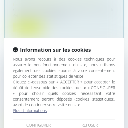
patrimoine
/
Filiation
Constitue une soustraction aggravée de mineur le
fait pour une mère titulaire...
Lire la suite
Information sur les cookies
Nous avons recours à des cookies techniques pour
DES LEGS AVEC FACULTÉ
assurer le bon fonctionnement du site, nous utilisons
également des cookies soumis à votre consentement
D'ATTRIBUTION EXCLUENT LA
pour collecter des statistiques de visite.
QUALIFICATION DE TESTAMENT-
Cliquez ci-dessous sur « ACCEPTER » pour accepter le
PARTAGE
dépôt de l'ensemble des cookies ou sur « CONFIGURER
Droit de la famille, des personnes et de leur
» pour choisir quels cookies nécessitant votre
consentement seront déposés (cookies statistiques),
patrimoine
/
Patrimoine et succession
avant de continuer votre visite du site.
Le testateur qui organise la répartition de la
Plus d'informations
quasi-totalité de son patrimoi...
Lire la suite
CONFIGURER
REFUSER