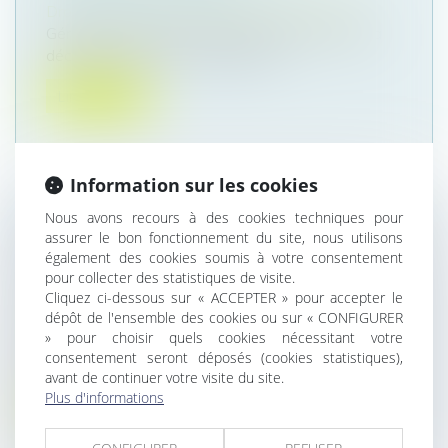
Droit des sociétés
/
Transmission d’entreprise
Gérante de la SARL TN3D, Elisabeth Taverne a
décidé de céder son entreprise e...
Lire la suite
Information sur les cookies
Nous avons recours à des cookies techniques pour
COMMENT AIDER LES FEMMES
assurer le bon fonctionnement du site, nous utilisons
VICTIMES DE VIOLENCES AU SEIN DU
également des cookies soumis à votre consentement
COUPLE ?
pour collecter des statistiques de visite.
Cliquez ci-dessous sur « ACCEPTER » pour accepter le
Droit de la famille, des personnes et de leur
dépôt de l'ensemble des cookies ou sur « CONFIGURER
patrimoine
/
Violences familiales
» pour choisir quels cookies nécessitant votre
L'État publie un guide pratique pour mieux
consentement seront déposés (cookies statistiques),
accueillir les femmes victimes de...
avant de continuer votre visite du site.
Plus d'informations
Lire la suite