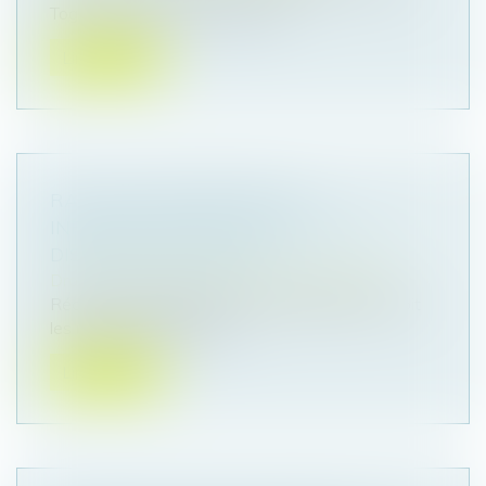
Togo. Le 26 juin 2023, l’époux...
Lire la suite
RACHAT D’ENTREPRISE ET
INFORMATION DES SALARIÉS : UN
DISPOSITIF RECENTRÉ
Droit des sociétés
/
Transmission d’entreprise
Récemment publiée, la loi de simplification revoit
les règles d’information d...
Lire la suite