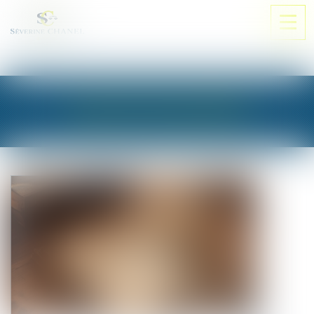
Ouvri
le
men
LES ACTUALITÉS