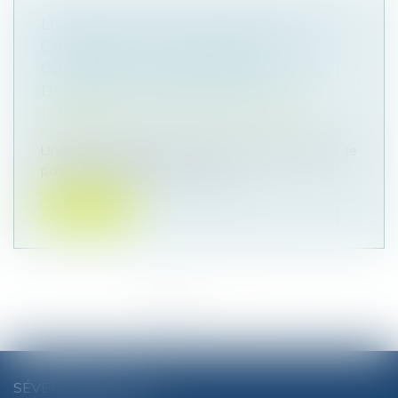
LE PARENT AYANT ASSUMÉ SEUL LES
CHARGES PEUT OBTENIR UNE
CONTRIBUTION RÉTROACTIVE SANS
DÉTAILLER CHAQUE DÉPENSE !
Droit de la famille, des personnes et de leur
patrimoine
Une mère assigne un homme en établissement de
paternité à l’égard de ses deux...
Lire la suite
<<
<
1
2
3
4
5
6
7
...
>
>>
SÉVERINE CHANEL