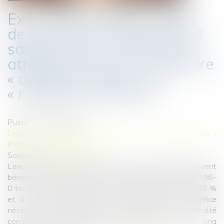
Exonération totale de droits
de succession entre frères et
sœurs (CGI, art. 796-0 ter) :
attention de ne pas confondre
« domicile commun » et
« résidence commune »
Publié le :
25/06/2026
Droit de la famille, des personnes et de leur patrimoine
/
Patrimoine et succession
Source :
www.aurep.com
L’exonération totale de droits de succession dont peuvent
bénéficier certains frères et sœurs portée par l’article 796-
0 ter du CGI est très attractive eu égard au taux de 35 %
et 45 % ayant vocation à s’appliquer. Son bénéfice
nécessite notamment que le collatéral survivant ait été
constamment domicilié avec le défunt durant les cinq