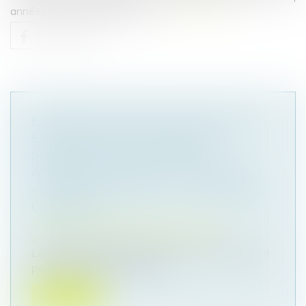
années ayant précédé le décès...
Lire la suite
EXONÉRATION TOTALE DE DROITS DE
SUCCESSION ENTRE FRÈRES ET
SŒURS (CGI, ART. 796-0 TER) :
ATTENTION DE NE PAS CONFONDRE
« DOMICILE COMMUN » ET « RÉSIDENCE
COMMUNE »
Droit de la famille, des personnes et de leur
patrimoine
/
Patrimoine et succession
L’exonération totale de droits de succession dont
peuvent bénéficier certains...
Lire la suite