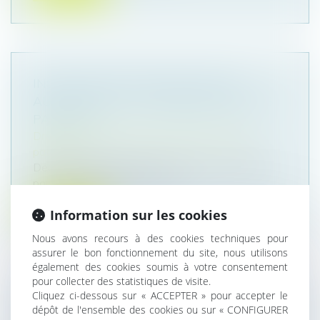
INSTRUCTION EN FAMILLE SANS
AUTORISATION : CONDAMNATION DES
PARENTS
Droit de la famille, des personnes et de leur
patrimoine
Deux parents pratiquent l’instruction en famille
pour leurs enfants. Le 10 ma...
Lire la suite
Information sur les cookies
Nous avons recours à des cookies techniques pour
assurer le bon fonctionnement du site, nous utilisons
également des cookies soumis à votre consentement
pour collecter des statistiques de visite.
Cliquez ci-dessous sur « ACCEPTER » pour accepter le
TRANSMISSION D’ENTREPRISE : L’ÉTAT
dépôt de l'ensemble des cookies ou sur « CONFIGURER