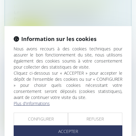
patrimoine
/
Couples et régime matrimoniaux
Le 19 mai 2020, M. et Mme B ont cédé,
l'appartement qu'ils avaient acquis le...
Lire la suite
Information sur les cookies
Nous avons recours à des cookies techniques pour
assurer le bon fonctionnement du site, nous utilisons
également des cookies soumis à votre consentement
pour collecter des statistiques de visite.
RAPPORT DE DETTE VS RAPPORT DE
Cliquez ci-dessous sur « ACCEPTER » pour accepter le
LIBÉRALITÉ
dépôt de l'ensemble des cookies ou sur « CONFIGURER
» pour choisir quels cookies nécessitant votre
Droit de la famille, des personnes et de leur
consentement seront déposés (cookies statistiques),
patrimoine
/
Patrimoine et succession
avant de continuer votre visite du site.
Une remise de dette de fermages intervenue à
Plus d'informations
une époque où ceux-ci n’étaient...
Lire la suite
CONFIGURER
REFUSER
ACCEPTER