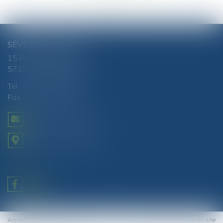
SÉVERINE CHANEL
15 Rue du Luxembourg
57100 THIONVILLE
Tél :
03 82 51 81 88
Fax : 03 82 51 87 80
NOUS CONTACTER
NOUS LOCALISER
Accueil
Domaines d'intervention
Actus
Contact
Honoraires
Plan du site