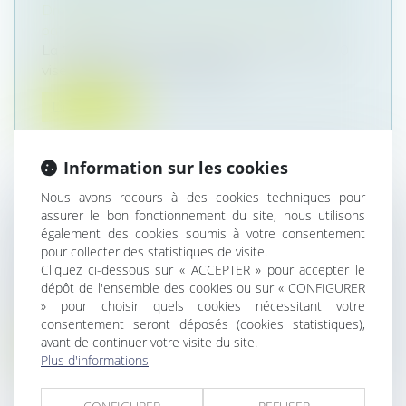
Droit de la famille, des personnes et de leur
patrimoine
La Convention de La Haye du 25 octobre 1980
vise à lutter contre l’enlèvement...
Lire la suite
Information sur les cookies
Nous avons recours à des cookies techniques pour
assurer le bon fonctionnement du site, nous utilisons
TRANSMISSION D’ENTREPRISES EN
également des cookies soumis à votre consentement
FRANCE : OÙ EN EST-ON ?
pour collecter des statistiques de visite.
Cliquez ci-dessous sur « ACCEPTER » pour accepter le
Droit des sociétés
/
Transmission d’entreprise
dépôt de l'ensemble des cookies ou sur « CONFIGURER
Après avoir diminué pendant la crise sanitaire du
» pour choisir quels cookies nécessitant votre
Covid-19, le nombre de tran...
consentement seront déposés (cookies statistiques),
avant de continuer votre visite du site.
Lire la suite
Plus d'informations