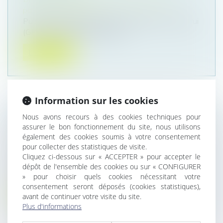
patrimoine
/
Filiation
Puisque la France prohibe la gestation pour autrui
(GPA), de nombreux couples...
Lire la suite
Information sur les cookies
Nous avons recours à des cookies techniques pour
DONATION AVEC QUASI-USUFRUIT : LES
assurer le bon fonctionnement du site, nous utilisons
PRÉCISIONS DU FISC
également des cookies soumis à votre consentement
Droit de la famille, des personnes et de leur
pour collecter des statistiques de visite.
patrimoine
/
Patrimoine et succession
Cliquez ci-dessous sur « ACCEPTER » pour accepter le
L’administration fiscale a apporté, dans son
dépôt de l'ensemble des cookies ou sur « CONFIGURER
BOFIP du 26 septembre 2024* des...
» pour choisir quels cookies nécessitant votre
consentement seront déposés (cookies statistiques),
Lire la suite
avant de continuer votre visite du site.
Plus d'informations