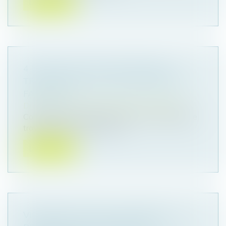
Lire la suite
4 ÉTAPES CLÉS POUR RÉUSSIR LA
TRANSMISSION D’UNE ENTREPRISE
FAMILIALE
Droit des sociétés
/
Transmission d’entreprise
Construire une entreprise pérenne et capable de
traverser les crises est souv...
Lire la suite
VIOLENCES FAITES AUX FEMMES : LA