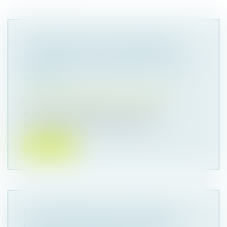
ASSURANCE-VIE : PAS DE PRIMES
MANIFESTEMENT EXAGÉRÉES SANS
UNE BONNE ADMINISTRATION DE LA
PREUVE
Droit de la famille, des personnes et de leur
patrimoine
/
Patrimoine et succession
Après le décès de leurs père et mère, un
contentieux s’élève entre un frère e...
Lire la suite
LA DIFFÉRENCE DE TRAITEMENTS
ENTRE LES DIFFÉRENTS TYPES DE