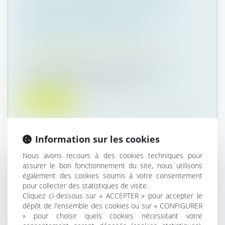
COUPLE AYANT RECOURS À UNE
ASSISTANCE MÉDICALE À LA
PROCRÉATION : QPC REJETÉE
Droit de la famille, des personnes et de leur
patrimoine
/
Filiation
Un couple de femmes décide d’assigner le
procureur de la République près le t...
Lire la suite
Information sur les cookies
Nous avons recours à des cookies techniques pour
assurer le bon fonctionnement du site, nous utilisons
VIOL, CONSENTEMENT : VERS UNE
également des cookies soumis à votre consentement
PREMIÈRE LOI EUROPÉENNE POUR
pour collecter des statistiques de visite.
LUTTER CONTRE LES VIOLENCES FAITES
Cliquez ci-dessous sur « ACCEPTER » pour accepter le
AUX FEMMES
dépôt de l'ensemble des cookies ou sur « CONFIGURER
» pour choisir quels cookies nécessitant votre
Droit de la famille, des personnes et de leur