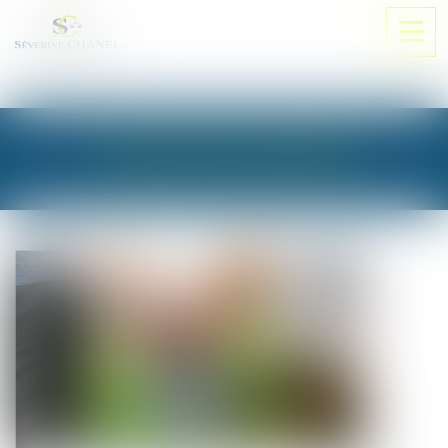
Ouvri
le
men
LES ACTUALITÉS