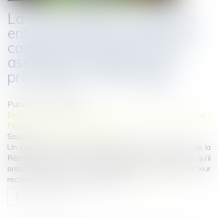
La différence de traitements
entre les différents types de
couple ayant recours à une
assistance médicale à la
procréation : QPC rejetée
Publié le :
28/05/2024
Droit de la famille, des personnes et de leur patrimoine
/
Filiation
Source :
www.lemag-juridique.com
Un couple de femmes décide d’assigner le procureur de la
République près le tribunal judiciaire de Créteil afin qu’il
ordonne instruction à l’officier d’état civil de dresser leur
reconnaissance conjointe anticipée...
Lire la suite