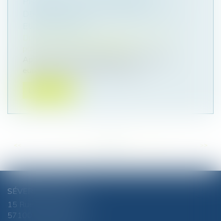
PREMIÈRE LOI EUROPÉENNE
DÉFINITIVEMENT ADOPTÉE PAR LES
EURODÉPUTÉS
Droit de la famille, des personnes et de leur
patrimoine
/
Violences familiales
Après de longues négociations, la directive
européenne pour lutter contre les...
Lire la suite
<<
<
...
29
30
31
32
33
34
35
...
>
>>
SÉVERINE CHANEL
15 Rue du Luxembourg
57100 THIONVILLE