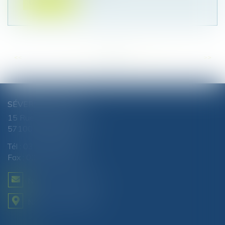
Lire la suite
<<
<
...
71
72
73
74
75
76
77
...
>
>>
SÉVERINE CHANEL
15 Rue du Luxembourg
57100 THIONVILLE
Tél :
03 82 51 81 88
Fax : 03 82 51 87 80
NOUS CONTACTER
NOUS LOCALISER