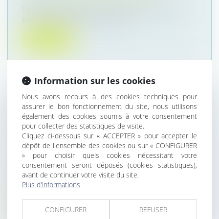
Nombreux sont les Français qui possèdent des
biens immobiliers qui pourront ê...
Lire la suite
Information sur les cookies
Nous avons recours à des cookies techniques pour
APPEL CONTRE LE JUGEMENT DE
assurer le bon fonctionnement du site, nous utilisons
DIVORCE LIMITÉ À LA DEMANDE DE
également des cookies soumis à votre consentement
pour collecter des statistiques de visite.
PRESTATION COMPENSATOIRE ET
Cliquez ci-dessous sur « ACCEPTER » pour accepter le
INDIVISIBILITÉ DE L’ACTION
dépôt de l'ensemble des cookies ou sur « CONFIGURER
Droit de la famille, des personnes et de leur
» pour choisir quels cookies nécessitant votre
patrimoine
/
Divorce et séparation
consentement seront déposés (cookies statistiques),
À la suite du prononcé du divorce, l’ex-femme
avant de continuer votre visite du site.
avait fait appel de la solution...
Plus d'informations
Lire la suite
CONFIGURER
REFUSER