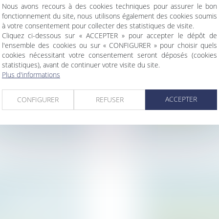
Nous avons recours à des cookies techniques pour assurer le bon
fonctionnement du site, nous utilisons également des cookies soumis
URE DES DROITS
DONATION ENT
à votre consentement pour collecter des statistiques de visite.
ONDE EN
VIVANT
Cliquez ci-dessous sur « ACCEPTER » pour accepter le dépôt de
S ET DE LEURS
Droit de la famille,
l'ensemble des cookies ou sur « CONFIGURER » pour choisir quels
Patrimoine et succ
cookies nécessitant votre consentement seront déposés (cookies
Egalement appelée d
statistiques), avant de continuer votre visite du site.
ur patrimoine
/
Plus d'informations
entre époux perme..
difficultés
Lire la suite
ACCEPTER
CONFIGURER
REFUSER
MODIFIER LA
PATRIMOINE. 
RÉDUIRE LES D
ION
Droit de la famille,
Patrimoine et succ