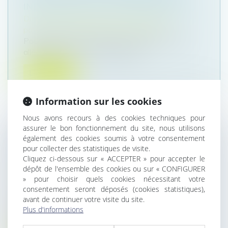
INFORMATION DES CONSOMMATEURS
Droit de la famille, des personnes et de leur
patrimoine
/
Patrimoine et succession
Pour favoriser la concurrence au bénéfice d’un
allègement du coût des obsèque...
Lire la suite
Information sur les cookies
Nous avons recours à des cookies techniques pour
assurer le bon fonctionnement du site, nous utilisons
également des cookies soumis à votre consentement
BILAN DE LA RÉFORME DU DIVORCE
pour collecter des statistiques de visite.
PAR CONSENTEMENT MUTUEL CINQ
Cliquez ci-dessous sur « ACCEPTER » pour accepter le
ANS APRÈS
dépôt de l'ensemble des cookies ou sur « CONFIGURER
Droit de la famille, des personnes et de leur
» pour choisir quels cookies nécessitant votre
patrimoine
/
Divorce et séparation
consentement seront déposés (cookies statistiques),
avant de continuer votre visite du site.
Le Conseil supérieur du notariat (CSN), sous
Plus d'informations
l’égide de son Institut d’Étude...