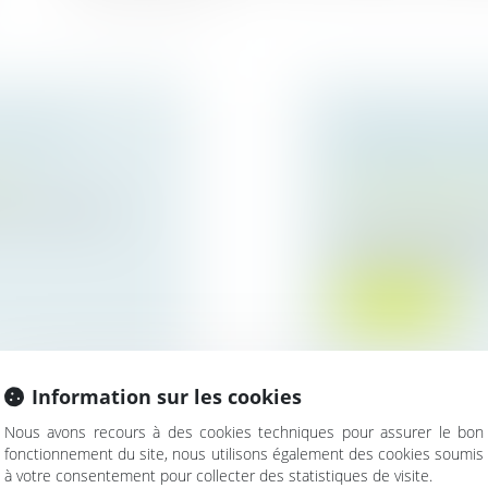
NDEMENT
COMMENT AIDE
VIOLENCES AU 
ise
Droit de la famille,
rne a décidé de
Violences familiales
L'État publie un gui
femmes victimes de.
Lire la suite
Information sur les cookies
Nous avons recours à des cookies techniques pour assurer le bon
R LES MANDATS
FILIATION ISSU
fonctionnement du site, nous utilisons également des cookies soumis
RECONNAISSAN
à votre consentement pour collecter des statistiques de visite.