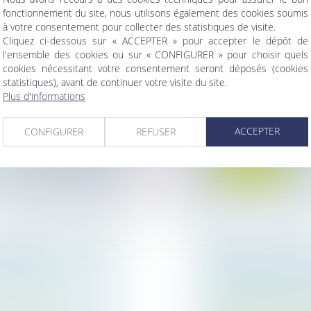
fonctionnement du site, nous utilisons également des cookies soumis
à votre consentement pour collecter des statistiques de visite.
Cliquez ci-dessous sur « ACCEPTER » pour accepter le dépôt de
IRES
RADIÉ POUR VI
l'ensemble des cookies ou sur « CONFIGURER » pour choisir quels
PRIMÉS
MÉDECIN HOSP
cookies nécessitant votre consentement seront déposés (cookies
ur patrimoine
/
EXERCER À N
statistiques), avant de continuer votre visite du site.
Droit de la famille,
Plus d'informations
 encadrer les frais
Violences familiales
Le Conseil d’État a
ACCEPTER
CONFIGURER
REFUSER
condamné pour viol
Lire la suite
IPTION :
EXEQUATUR ET 
BSENCE DE
DISSIMULATION
COMPENSATOIR
ur patrimoine
/
Droit de la famille,