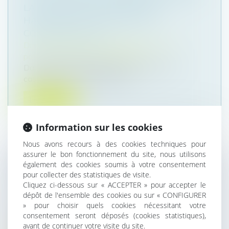
LA FIXATION DE SA RÉSIDENCE
HABITUELLE ET PRINCIPE DU
CONTRADICTOIRE
Droit de la famille, des personnes et de leur
patrimoine
/
Divorce et séparation
Dans l’affaire présentée devant la Cour de
cassation le 12 juillet dernier, u...
Lire la suite
Information sur les cookies
Nous avons recours à des cookies techniques pour
assurer le bon fonctionnement du site, nous utilisons
également des cookies soumis à votre consentement
TRANSMISSION D’UNE ENTREPRISE
pour collecter des statistiques de visite.
FAMILIALE : QUELLES SONT LES ENJEUX
Cliquez ci-dessous sur « ACCEPTER » pour accepter le
?
dépôt de l'ensemble des cookies ou sur « CONFIGURER
Droit des sociétés
/
Transmission d’entreprise
» pour choisir quels cookies nécessitant votre
consentement seront déposés (cookies statistiques),
Les entreprises familiales rencontrent des
avant de continuer votre visite du site.
difficultés lors de leur transmiss...