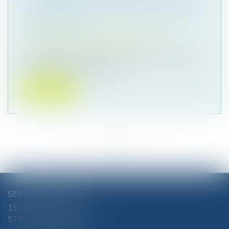
À LA DATE DE LA DISSOLUTION DE LA
COMMUNAUTÉ
Droit de la famille, des personnes et de leur
patrimoine
/
Divorce et séparation
En application de l’article 1467 alinéa 1 du Code
civil, lorsque la communaut...
Lire la suite
<<
<
...
29
30
31
32
33
34
35
...
>
>>
SÉVERINE CHANEL
15 Rue du Luxembourg
57100 THIONVILLE