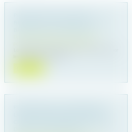
PROPOSITION DE LOI VISANT À
RÉDUIRE ET À ENCADRER LES FRAIS
BANCAIRES SUR SUCCESSION
Droit de la famille, des personnes et de leur
patrimoine
/
Patrimoine et succession
La proposition vient encadrer les frais facturés par
les banques pour clôture...
Lire la suite
PROPOSITION DE LOI RENFORÇANT
L'ORDONNANCE DE PROTECTION ET
CRÉANT L'ORDONNANCE PROVISOIRE
DE PROTECTION IMMÉDIATE