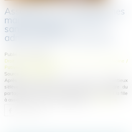
Assurance-vie : pas de primes
manifestement exagérées
sans une bonne
administration de la preuve
Publié le :
30/05/2024
Droit de la famille, des personnes et de leur patrimoine
/
Patrimoine et succession
Source :
www.aurep.com
Après le décès de leurs père et mère, un contentieux
s’élève entre un frère et une sœur dans le cadre du
partage des successions confondues, ce qui conduit la fille
à assigner son frère en partage judiciaire...
Lire la suite