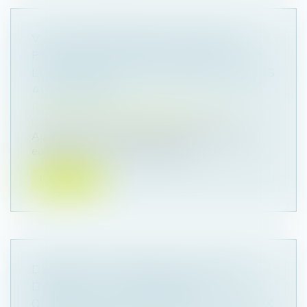
VIOL, CONSENTEMENT : VERS UNE
PREMIÈRE LOI EUROPÉENNE POUR
LUTTER CONTRE LES VIOLENCES FAITES
AUX FEMMES
Droit de la famille, des personnes et de leur
patrimoine
/
Violences familiales
Adoptée en mai 2024, une première directive
européenne vise à protéger les fe...
Lire la suite
DEMANDE DE REPRISE DE SOMMES
D’ARGENT : LA NÉCESSAIRE
QUALIFICATION DE PROPRE DE L’ÉPOUX