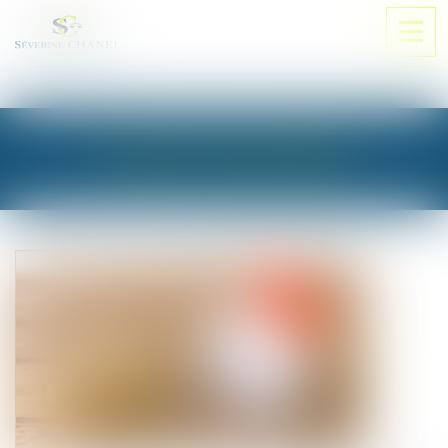
Ouvri
le
men
LES ACTUALITÉS