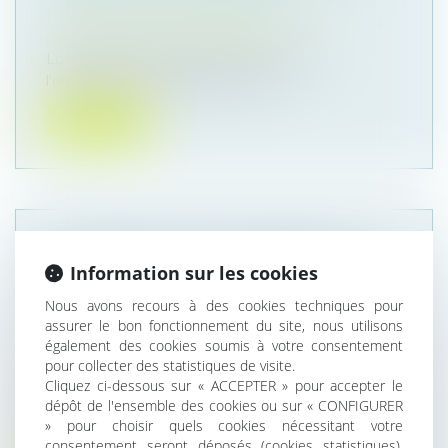
Droit de la famille, des personnes et de leur
patrimoine
/
Violences familiales
La proposition de loi prévoit de renforcer
l'ordonnance de protection, afin n...
Lire la suite
ASSURANCE-VIE : PAS DE PRIMES
Information sur les cookies
MANIFESTEMENT EXAGÉRÉES SANS
UNE BONNE ADMINISTRATION DE LA
Nous avons recours à des cookies techniques pour
assurer le bon fonctionnement du site, nous utilisons
PREUVE
également des cookies soumis à votre consentement
Droit de la famille, des personnes et de leur
pour collecter des statistiques de visite.
patrimoine
/
Patrimoine et succession
Cliquez ci-dessous sur « ACCEPTER » pour accepter le
Après le décès de leurs père et mère, un
dépôt de l'ensemble des cookies ou sur « CONFIGURER
contentieux s’élève entre un frère e...
» pour choisir quels cookies nécessitant votre
consentement seront déposés (cookies statistiques),