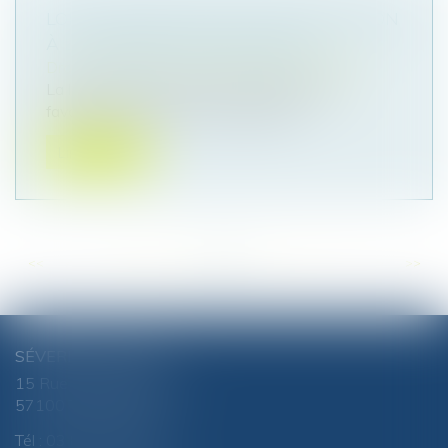
LOI DE FINANCES 2022, UNE INCITATION
À LA REPRISE D’ENTREPRISES
Droit des sociétés
/
Transmission d’entreprise
La loi de finances 2022 a pour objectif de
favoriser la croissance économique...
Lire la suite
<<
<
...
68
69
70
71
72
73
74
...
>
>>
SÉVERINE CHANEL
15 Rue du Luxembourg
57100 THIONVILLE
Tél :
03 82 51 81 88