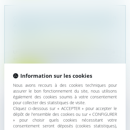
OBLIGATION NATURELLE D’UN HÉRITIER
À EXÉCUTER UN VŒU EXPRIMÉ PAR LE
TESTATEUR
Droit de la famille, des personnes et de leur
patrimoine
/
Patrimoine et succession
Un père ayant exprimé par testament le vœu que
ses enfants puissent se servir...
Lire la suite
Information sur les cookies
Nous avons recours à des cookies techniques pour
assurer le bon fonctionnement du site, nous utilisons
également des cookies soumis à votre consentement
pour collecter des statistiques de visite.
PROMESSE DE CESSION D'ACTIONS À
Cliquez ci-dessous sur « ACCEPTER » pour accepter le
dépôt de l'ensemble des cookies ou sur « CONFIGURER
UN PRIX IRRÉVOCABLEMENT FIXÉ : UNE
» pour choisir quels cookies nécessitant votre
LIBÉRALITÉ CONSTITUTIVE D'UN ACTE
consentement seront déposés (cookies statistiques),