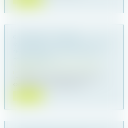
CHANGEMENT DE RÉGIME
MATRIMONIAL : L’OMISSION D’ENFANTS
NON COMMUNS N’EST PAS EN SOI
FRAUDULEUSE
Droit de la famille, des personnes et de leur
patrimoine
La dissimulation de l’existence d’enfants non
communs lors d’un changement de...
Lire la suite