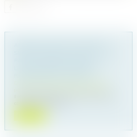
APPORT EN CAPITAL D’UN ÉPOUX
SÉPARÉ DE BIENS POUR FINANCER LA
PART DU CONJOINT LORS DE
L’ACQUISITION D’UN BIEN INDIVIS :
REMBOURSEMENT ASSURÉ !
Droit de la famille, des personnes et de leur
patrimoine
/
Couples et régime matrimoniaux
Il résulte de l'article 214 du Code civil que, sauf
convention contraire des...
Lire la suite