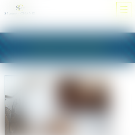
Ouvri
le
men
LES ACTUALITÉS