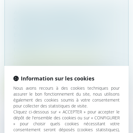
ACTION EN REMBOURSEMENT D’UNE
SOMME DUE : ABSENCE DE
CONDAMNATION À UNE DOUBLE
EXÉCUTION LORSQUE LES INTÉRÊTS
PORTENT SUR DEUX PÉRIODES
DISTINCTES
Droit de la famille, des personnes et de leur
patrimoine
/
Patrimoine et succession
Le 8 novembre 2023, la Cour de cassation a
statué sur une affaire de contesta...
Information sur les cookies
Nous avons recours à des cookies techniques pour
Lire la suite
assurer le bon fonctionnement du site, nous utilisons
également des cookies soumis à votre consentement
pour collecter des statistiques de visite.
Cliquez ci-dessous sur « ACCEPTER » pour accepter le
dépôt de l'ensemble des cookies ou sur « CONFIGURER
» pour choisir quels cookies nécessitant votre
LA CESSION DE FONDS DE COMMERCE
consentement seront déposés (cookies statistiques),