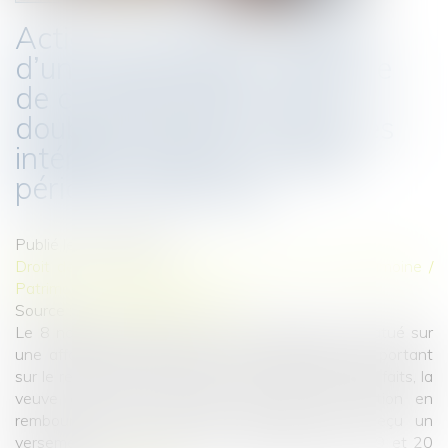
Action en remboursement
d’une somme due : absence
de condamnation à une
double exécution lorsque les
intérêts portent sur deux
périodes distinctes
Publié le :
30/11/2023
Droit de la famille, des personnes et de leur patrimoine
/
Patrimoine et succession
Source :
www.lemag-juridique.com
Le 8 novembre 2023, la Cour de cassation a statué sur
une affaire de contestation de double paiement, portant
sur le remboursement d’une somme due. Dans les faits, la
veuve et le fils du défunt ont initié une action en
remboursement contre une personne ayant reçu un
versement de 830 000 euros du trépassé, les 19 et 20