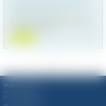
PROCHES : VERS UN RENFORCEMENT
DE L’ABATTEMENT FISCAL
Droit des sociétés
/
Transmission d’entreprise
Le projet de loi de finances pour 2024 prévoit de
relever l’abattement suscep...
Lire la suite
<<
<
...
37
38
39
40
41
42
43
...
>
>>
SÉVERINE CHANEL
15 Rue du Luxembourg
57100 THIONVILLE
Tél :
03 82 51 81 88