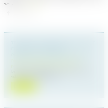
avril 2011...
Lire la suite
TESTAMENT OLOGRAPHE NON DATÉ ET
ÉLÉMENTS INTRINSÈQUES
PERMETTANT D’ÉTABLIR SA VALIDITÉ
Droit de la famille, des personnes et de leur
patrimoine
/
Patrimoine et succession
Le testament olographe est celui qui, pour être
valable, est entièrement écri...
Lire la suite