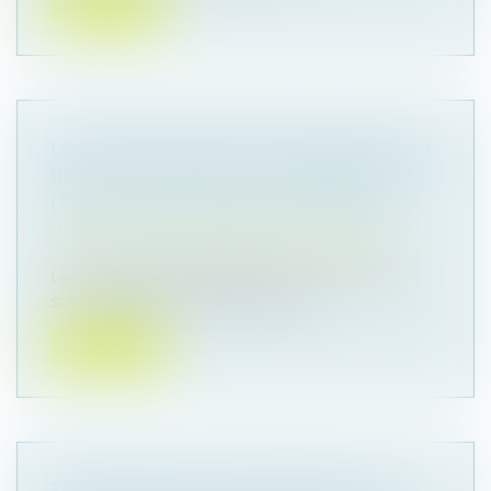
Lire la suite
LES STOCK-OPTIONS ATTRIBUÉES À UN
ÉPOUX MARIÉ SOUS LA COMMUNAUTÉ
LÉGALE SONT DES BIENS PROPRES
Droit de la famille, des personnes et de leur
patrimoine
/
Couples et régime matrimoniaux
Les stock-options attribuées à un époux marié
sous le régime de la communauté...
Lire la suite
TRANSMISSION D’ENTREPRISE AUX