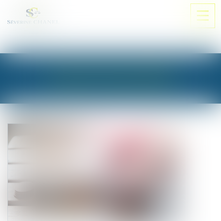
Ouvri
le
men
LES ACTUALITÉS