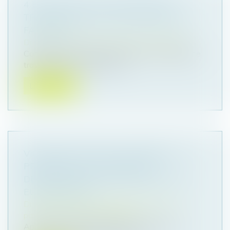
4 ÉTAPES CLÉS POUR RÉUSSIR LA
TRANSMISSION D’UNE ENTREPRISE
FAMILIALE
Droit des sociétés
/
Transmission d’entreprise
Construire une entreprise pérenne et capable de
traverser les crises est souv...
Lire la suite
VIOLENCES FAITES AUX FEMMES : LA
PREMIÈRE LOI EUROPÉENNE
DÉFINITIVEMENT ADOPTÉE PAR LES
EURODÉPUTÉS
Droit de la famille, des personnes et de leur
patrimoine
/
Violences familiales
Après de longues négociations, la directive