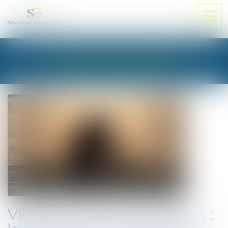
Ouvri
le
men
LES ACTUALITÉS
Violences faites aux femmes :