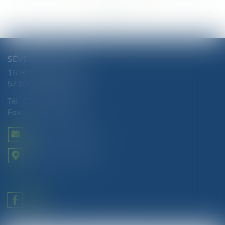
<<
<
...
30
31
32
33
34
35
36
...
>
>>
SÉVERINE CHANEL
15 Rue du Luxembourg
57100 THIONVILLE
Tél :
03 82 51 81 88
Fax : 03 82 51 87 80
NOUS CONTACTER
NOUS LOCALISER