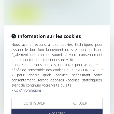
européenne pour lutter contre les...
Lire la suite
Information sur les cookies
Nous avons recours à des cookies techniques pour
LOI BIEN VIEILLIR -SUPPRESSION DE
assurer le bon fonctionnement du site, nous utilisons
L’OBLIGATION ALIMENTAIRE ENVERS LE
également des cookies soumis à votre consentement
pour collecter des statistiques de visite.
PARENT OU LE GRAND-PARENT DANS
Cliquez ci-dessous sur « ACCEPTER » pour accepter le
CERTAINS CAS
dépôt de l'ensemble des cookies ou sur « CONFIGURER
Droit de la famille, des personnes et de leur
» pour choisir quels cookies nécessitant votre
patrimoine
/
Filiation
consentement seront déposés (cookies statistiques),
Un parent ou un grand-parent qui n’est plus en
avant de continuer votre visite du site.
mesure d’assurer ses besoins p...
Plus d'informations
Lire la suite
CONFIGURER
REFUSER
ACCEPTER